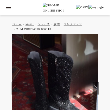
ホーム
>
MASU
>
シューズ
>
店舗
>
コレクション
> PALM TREE WORK BOOTS