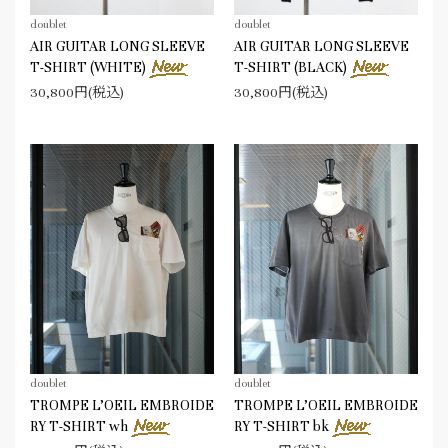
doublet
doublet
AIR GUITAR LONG SLEEVE
AIR GUITAR LONG SLEEVE
T-SHIRT (WHITE)
T-SHIRT (BLACK)
30,800円(税込)
30,800円(税込)
doublet
doublet
TROMPE L’OEIL EMBROIDE
TROMPE L’OEIL EMBROIDE
RY T-SHIRT wh
RY T-SHIRT bk