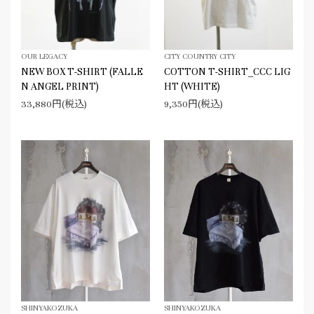
OUR LEGACY
CITY COUNTRY CITY
NEW BOX T-SHIRT (FALLE
COTTON T-SHIRT_CCC LIG
N ANGEL PRINT)
HT (WHITE)
33,880円(税込)
9,350円(税込)
SHINYAKOZUKA
SHINYAKOZUKA