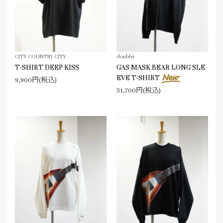
CITY COUNTRY CITY
doublet
T-SHIRT DEEP KISS
GAS MASK BEAR LONG SLE
EVE T-SHIRT
9,900円(税込)
51,700円(税込)