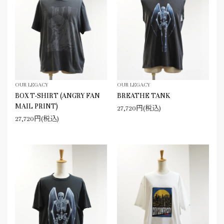
OUR LEGACY
OUR LEGACY
BOX T-SHIRT (ANGRY FAN
BREATHE TANK
MAIL PRINT)
27,720円(税込)
27,720円(税込)