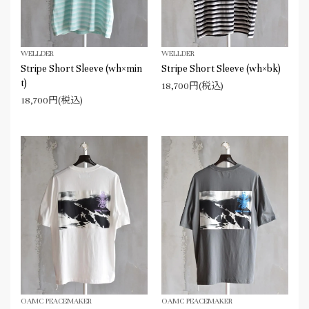
WELLDER
WELLDER
Stripe Short Sleeve (wh×min
Stripe Short Sleeve (wh×bk)
t)
18,700円(税込)
18,700円(税込)
OAMC PEACEMAKER
OAMC PEACEMAKER