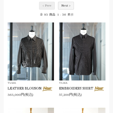
< Prev
Next >
93
1
36
全
商品
-
表示
TAAKK
TAAKK
LEATHER BLOUSON
EMBROIDERY SHIRT
363,000円(税込)
57,200円(税込)