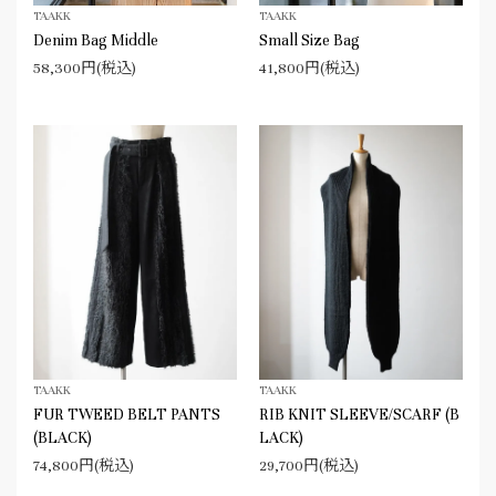
TAAKK
TAAKK
Denim Bag Middle
Small Size Bag
58,300円(税込)
41,800円(税込)
TAAKK
TAAKK
FUR TWEED BELT PANTS
RIB KNIT SLEEVE/SCARF (B
(BLACK)
LACK)
74,800円(税込)
29,700円(税込)