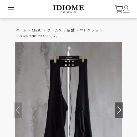
ホーム
>
MASU
>
ボトムス
>
店舗
>
コレクション
> DIAMOND CHAPS gray