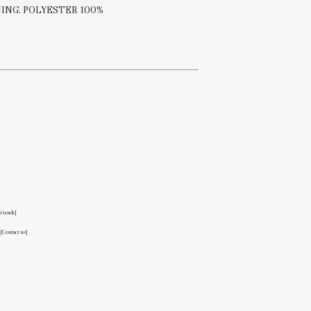
NING. POLYESTER 100%
friends]
る
[Contact us]