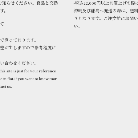
お知らせください。良品と交換
-税込22,000円以上お買上げの際
ます。
沖縄及び離島へ発送の際は、送
りとなります。ご注文前にお問
て
い。
で測っております。
差が生じますので参考程度に
問い合わせください。
his site is just for your reference
 in flat.If you want to know mor
tact us.