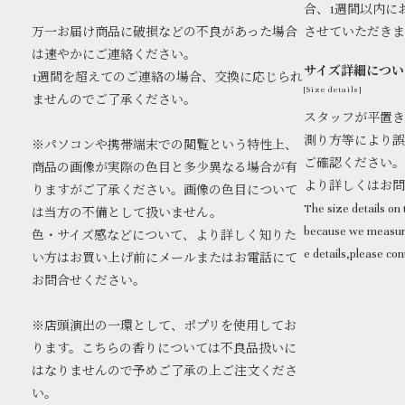
合、1週間以内に
万一お届け商品に破損などの不良があった場合
させていただき
は速やかにご連絡ください。
サイズ詳細につい
1週間を超えてのご連絡の場合、交換に応じられ
[Size details]
ませんのでご了承ください。
スタッフが平置き
測り方等により誤
※パソコンや携帯端末での閲覧という特性上、
ご確認ください。
商品の画像が実際の色目と多少異なる場合が有
より詳しくはお
りますがご了承ください。画像の色目について
The size details on t
は当方の不備として扱いません。
because we measure
色・サイズ感などについて、より詳しく知りた
e details,please con
い方はお買い上げ前にメールまたはお電話にて
お問合せください。
※店頭演出の一環として、ポプリを使用してお
ります。こちらの香りについては不良品扱いに
はなりませんので予めご了承の上ご注文くださ
い。