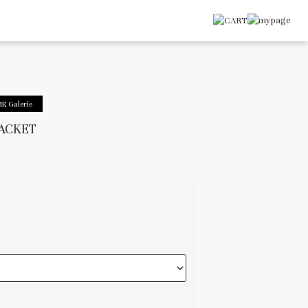
E Galerie
JACKET