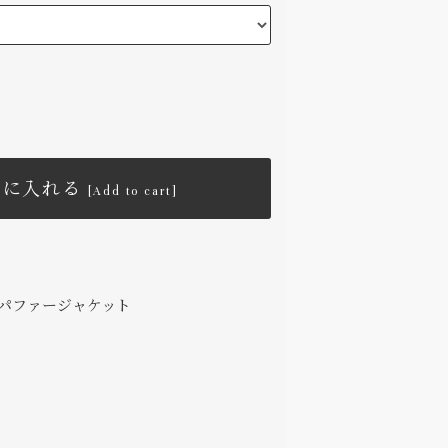
トに入れる
[Add to cart]
パファージャケット