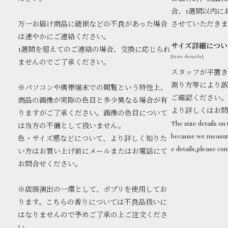
合、1週間以内に
万一お届け商品に破損などの不良があった場合
させていただき
は速やかにご連絡ください。
サイズ詳細につい
1週間を超えてのご連絡の場合、交換に応じられ
[Size details]
ませんのでご了承ください。
スタッフが平置き
測り方等により誤
※パソコンや携帯端末での閲覧という特性上、
ご確認ください。
商品の画像が実際の色目と多少異なる場合が有
より詳しくはお
りますがご了承ください。画像の色目について
The size details on t
は当方の不備として扱いません。
because we measure
色・サイズ感などについて、より詳しく知りた
e details,please con
い方はお買い上げ前にメールまたはお電話にて
お問合せください。
※店頭演出の一環として、ポプリを使用してお
ります。こちらの香りについては不良品扱いに
はなりませんので予めご了承の上ご注文くださ