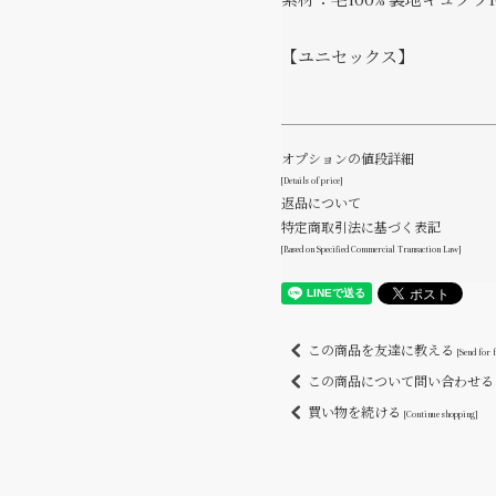
素材：毛100% 裏地キュプラ1
【ユニセックス】
オプションの値段詳細
[Details of price]
返品について
特定商取引法に基づく表記
[Based on Specified Commercial Transaction Law]
この商品を友達に教える
[Send for 
この商品について問い合わせ
買い物を続ける
[Continue shopping]