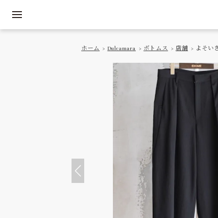
ホーム
>
Dulcamara
>
ボトムス
>
店舗
> よそい