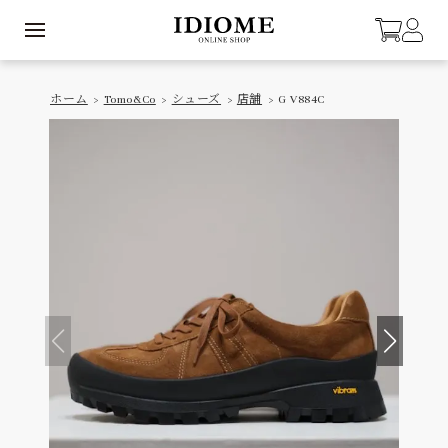
ホーム
>
Tomo&Co
>
シューズ
>
店舗
> G V884C