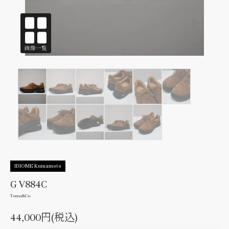
IDIOME Kumamoto
G V884C
Tomo&Co
44,000円(税込)